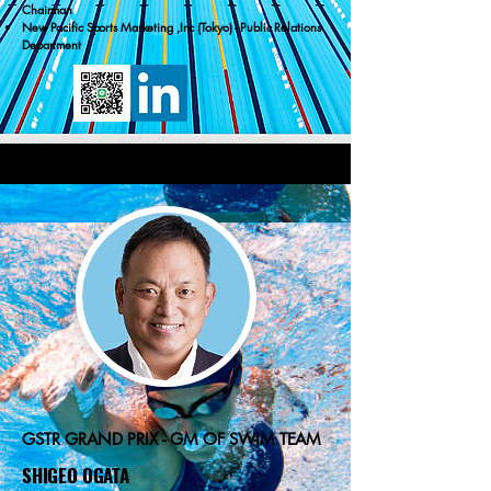
Chairman
New Pacific Sports Marketing ,Inc (Tokyo) - Public Relations
Department
GSTR GRAND PRIX - GM OF SWIM TEAM
​SHIGEO OGATA