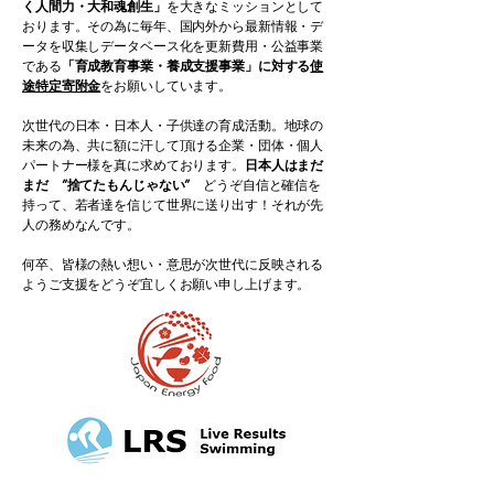
く人間力・大和魂創生」
を大きなミッションとして
おります。その為に毎年、国内外から最新情報・デ
ータを収集しデータベース化を更新費用・公益事業
である
「育成教育事業・養成支援事業」に対する
使
途特定寄附金
をお願いしています。
次世代の日本・日本人・子供達の育成活動。地球の
未来の為、共に額に汗して頂ける企業・団体・個人
パートナー様を真に求めております。
日本人はまだ
まだ ”捨てたもんじゃない”
どうぞ自信と確信を
持って、若者達を信じて世界に送り出す！それが先
人の務めなんです。
何卒、皆様の熱い想い・意思が次世代に反映される
ようご支援をどうぞ宜しくお願い申し上げます。