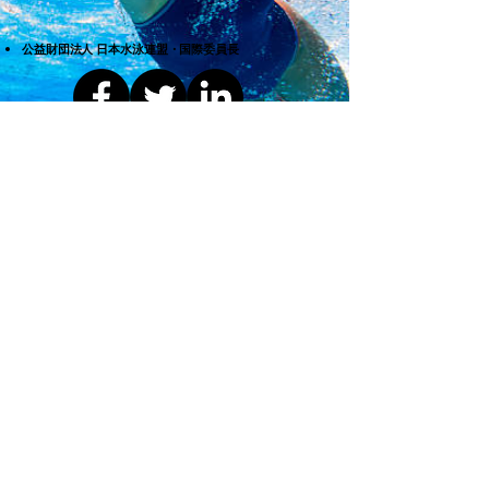
​公益財団法人 日本水泳連盟・国際委員長
欧米のレースシーンで活動する様々な若者達と接し
てきました。同時にスポーツアスリートやビジネス
シーンで米国にやって来る多くの日本人（非英語圏
出身者含む）や若者達を見てきました。その経験か
ら世界レベルの人材には「専門ジャンル・スキルに
秀でる」だけではなく生活基盤や考え方「地に深く
根を張り存分に力を発揮する強さがある」と言う
「ウェルビーイング」
に通じる共通点を見出しまし
た。これには、精神的な強さ、柔軟性、そして環境
への適応能力が密接に関連しています。不確かな状
況に直面しても彼らは冷静さを保ち新しい挑戦に対
する前向きな姿勢を持っています。このような特質
は単に職業スキルの高さだけでなく、長期的成功・
持続可能な成長を支える要素となっています。
そこで我々は単に留学費用を支援するだけではな
く、自身で道を切り開くだけの圧倒的な精神面での