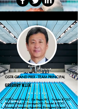
GSTR GRAND PRIX - TEAM PRINCIPAL
GREGORY W.LEE
GSTR Grand Prix ,LLC（Las Vegas,NV） - Founder & CEO
Hartford Place,LLC (Las vegas,NV) - Founder & COO
Kamakura Swimming Assosiation (Kanagawa)- Special