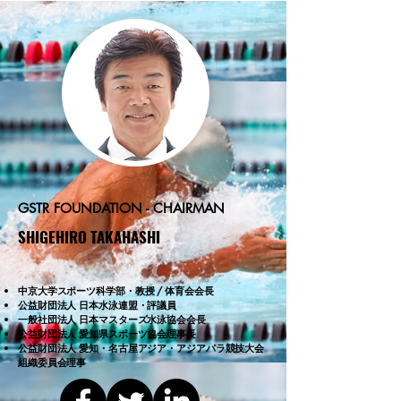
GSTR FOUNDATION - CHAIRMAN
​SHIGEHIRO TAKAHASHI
​中京大学スポーツ科学部・教授 / 体育会会長
公益財団法人 日本水泳連盟・評議員
​一般社団法人 日本マスターズ水泳協会会長
公益財団法人 愛知県スポーツ協会理事長
公益財団法人 愛知・名古屋アジア・アジアパラ競技大会
組織委員会理事